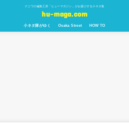
ナニワの編集工房「ヒューマガジン」がお届けする小ネタ集
hu-maga.com
小ネタ隊がゆく
Osaka Street
HOW TO