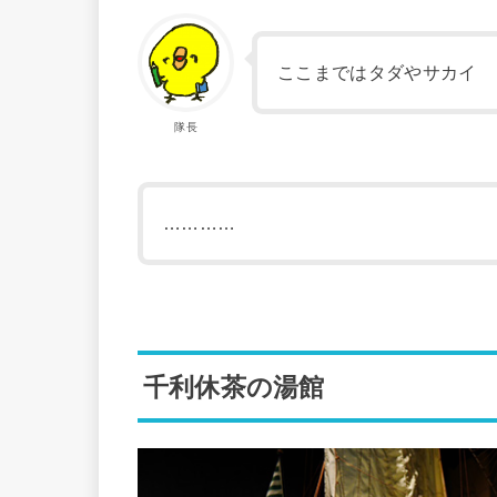
ここまではタダやサカイ
隊長
…………
千利休茶の湯館