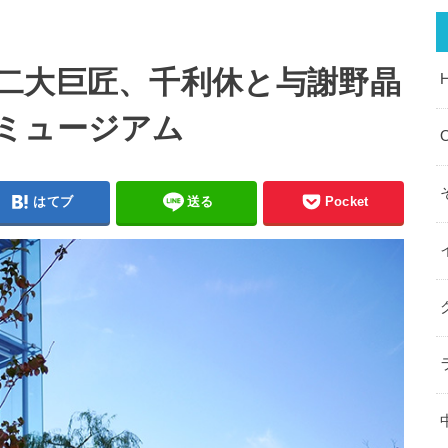
二大巨匠、千利休と与謝野晶
ミュージアム
O
はてブ
送る
Pocket