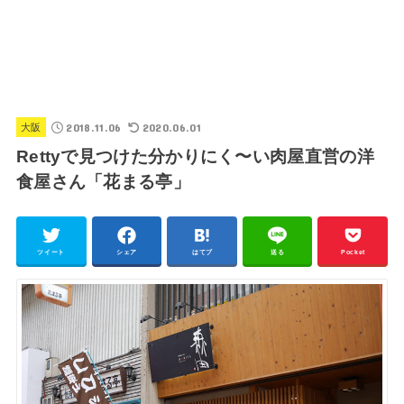
2018.11.06
2020.06.01
大阪
Rettyで見つけた分かりにく〜い肉屋直営の洋
食屋さん「花まる亭」
ツイート
シェア
はてブ
送る
Pocket