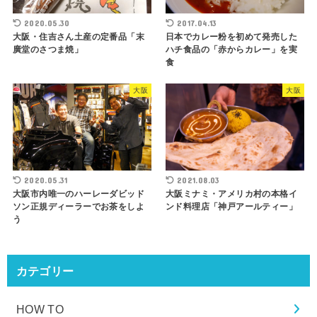
2020.05.30
2017.04.13
大阪・住吉さん土産の定番品「末
日本でカレー粉を初めて発売した
廣堂のさつま焼」
ハチ食品の「赤からカレー」を実
食
大阪
大阪
2020.05.31
2021.08.03
大阪市内唯一のハーレーダビッド
大阪ミナミ・アメリカ村の本格イ
ソン正規ディーラーでお茶をしよ
ンド料理店「神戸アールティー」
う
カテゴリー
HOW TO