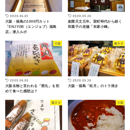
2020.06.03
2020.05.30
大阪・福島の1000円カット
創業天文元年。室町時代から続く
「ENJYOB（エンジョブ）福島
和菓子の老舗「本家小嶋」
店」潜入ルポ
大阪
飯ネタ
2020.06.05
2020.05.30
大阪名物と言われる「茜丸」を初
大阪・福島「松月」のトラ焼き
めて食べた感想は？
飯ネタ
大阪