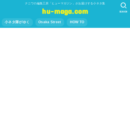
ナニワの編集工房「ヒューマガジン」がお届けする小ネタ集
hu-maga.com
SEARCH
小ネタ隊がゆく
Osaka Street
HOW TO