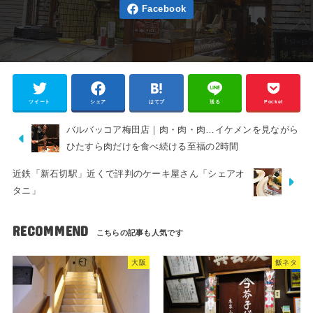
ツイート
シェア
はてブ
送る
Pocket
バルバッコア梅田店｜肉・肉・肉…イケメンを見ながら
ひたすら肉だけを食べ続ける至福の2時間
近鉄「新石切駅」近くで評判のケーキ屋さん「シェアオ
タニ」
RECOMMEND
大阪
飯ネタ