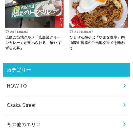
2021.08.03
2020.06.07
広島ご当地グルメ「広島菜グリー
ひるぜん焼そば「やまな食堂」岡
ンカレー」が食べられる「麺や す
山蒜山高原のご当地グルメを味わ
ずらん亭」
う
カテゴリー
HOW TO
Osaka Street
その他のエリア