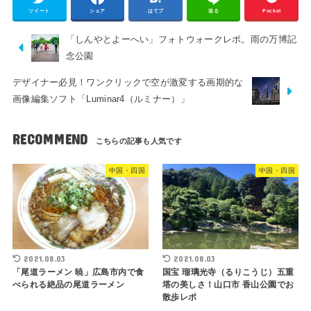
ツイート
シェア
はてブ
送る
Pocket
「しんやとよーへい」フォトウォークレポ。雨の万博記
念公園
デザイナー必見！ワンクリックで空が激変する画期的な
画像編集ソフト「Luminar4（ルミナー）」
RECOMMEND
中国・四国
中国・四国
2021.08.03
2021.08.03
「尾道ラーメン 暁」広島市内で食
国宝 瑠璃光寺（るりこうじ）五重
べられる絶品の尾道ラーメン
塔の美しさ！山口市 香山公園でお
散歩レポ