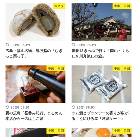
飯ネタ
中国・四国
2020.05.29
2020.05.29
広島・福山名物、勉強堂の「むぎ
青春18きっぷで行く「岡山・くら
っこ栗っ子」
しき川舟流しの旅」
中国・四国
中国・四国
2020.06.01
2021.08.03
夏の広島「昼呑み紀行」まるめん
ラム酒とブランデーの香りが広が
本店から〜のはしご酒
る！くにひろ屋「洋酒ケーキ」
中国・四国
中国・四国