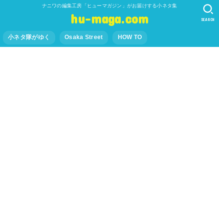
ナニワの編集工房「ヒューマガジン」がお届けする小ネタ集
hu-maga.com
SEARCH
小ネタ隊がゆく
Osaka Street
HOW TO