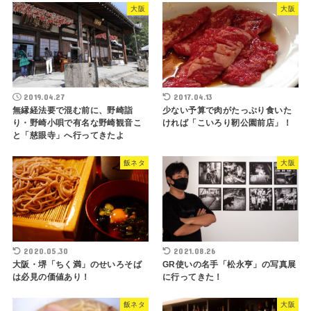
大阪
大阪
2019.04.27
2017.04.13
無縁経法要で混む前に、野崎詣
少ない予算で肉がたっぷり食いた
り・野崎小唄で有名な野崎観音こ
ければ「こいろり靭公園前店」！
と「慈眼寺」へ行ってきたよ
飯ネタ
大阪
2020.05.30
2021.08.26
大阪・堺「ちく満」のせいろそば
GR使いの名手「松永亨」の写真展
は必見の価値あり！
に行ってきた！
飯ネタ
大阪