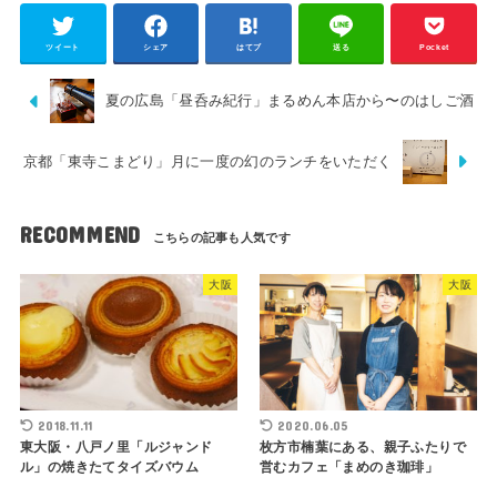
ツイート
シェア
はてブ
送る
Pocket
夏の広島「昼呑み紀行」まるめん本店から〜のはしご酒
京都「東寺こまどり」月に一度の幻のランチをいただく
RECOMMEND
大阪
大阪
2018.11.11
2020.06.05
東大阪・八戸ノ里「ルジャンド
枚方市楠葉にある、親子ふたりで
ル」の焼きたてタイズバウム
営むカフェ「まめのき珈琲」