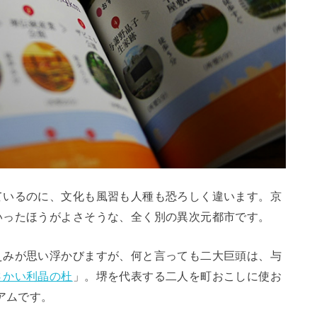
ているのに、文化も風習も人種も恐ろしく違います。京
いったほうがよさそうな、全く別の異次元都市です。
えみが思い浮かびますが、何と言っても二大巨頭は、与
さかい利晶の杜
」。堺を代表する二人を町おこしに使お
アムです。