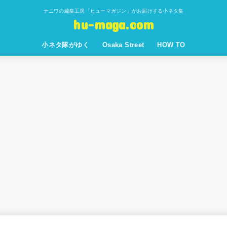
ナニワの編集工房「ヒューマガジン」がお届けする小ネタ集
hu-maga.com
小ネタ隊がゆく
Osaka Street
HOW TO