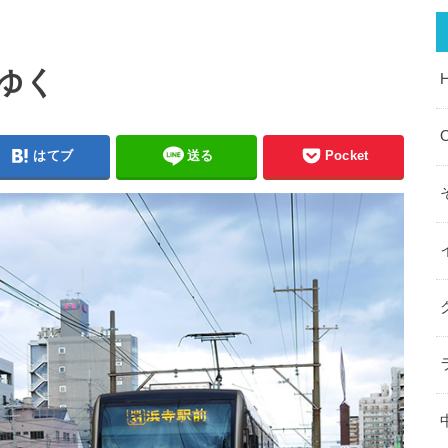
ゆく
O
はてブ
送る
Pocket