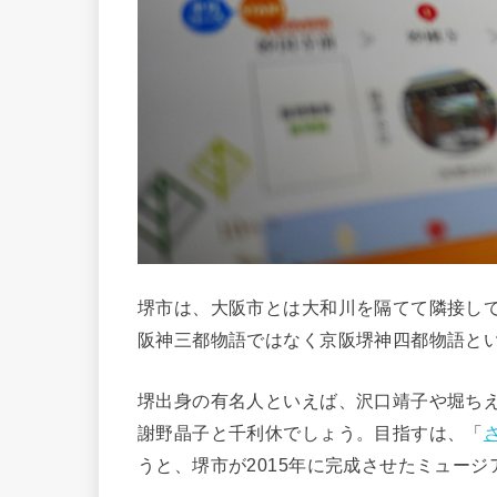
堺市は、大阪市とは大和川を隔てて隣接し
阪神三都物語ではなく京阪堺神四都物語と
堺出身の有名人といえば、沢口靖子や堀ち
謝野晶子と千利休でしょう。目指すは、「
うと、堺市が2015年に完成させたミュージ