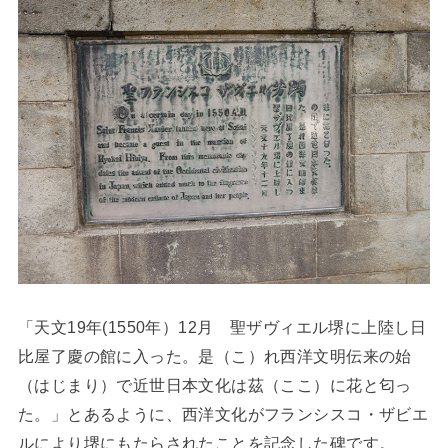
「天文19年(1550年）12月 聖ザヴィエル堺に上陸し日
比屋了慶の館に入った。是（こ）れ西洋文明伝来の始
（はじまり）で近世日本文化は茲（ここ）に花と匂っ
た。」とあるように、西洋文化がフランシスコ・ザビエ
ルにより堺にもたらされたことを記念した碑です。