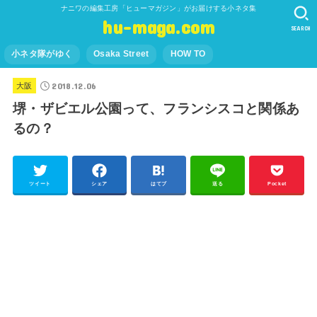
ナニワの編集工房「ヒューマガジン」がお届けする小ネタ集
hu-maga.com
SEARCH
小ネタ隊がゆく
Osaka Street
HOW TO
2018.12.06
大阪
堺・ザビエル公園って、フランシスコと関係あ
るの？
ツイート
シェア
はてブ
送る
Pocket