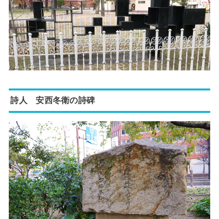
詩人 安西冬衛の詩碑