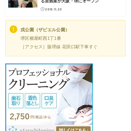
る居酒屋が大阪・堺にオープン
2018.11.20
戎公園（ザビエル公園）
堺区櫛屋町西1丁1番
［アクセス］阪堺線 花田口駅下車すぐ