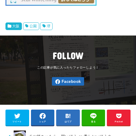
大阪
公園
堺
FOLLOW
ツイート
シェア
はてブ
送る
Pocket