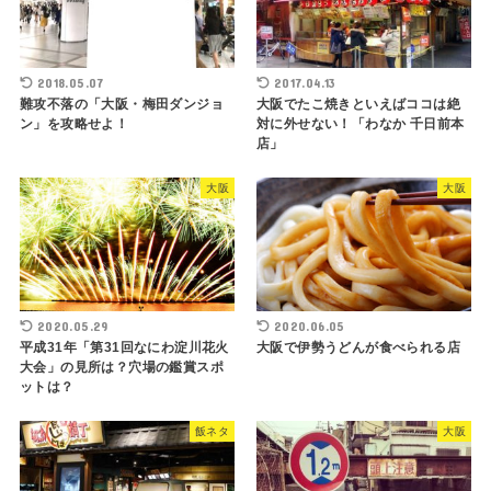
2018.05.07
2017.04.13
難攻不落の「大阪・梅田ダンジョ
大阪でたこ焼きといえばココは絶
ン」を攻略せよ！
対に外せない！「わなか 千日前本
店」
大阪
大阪
2020.05.29
2020.06.05
平成31年「第31回なにわ淀川花火
大阪で伊勢うどんが食べられる店
大会」の見所は？穴場の鑑賞スポ
ットは？
飯ネタ
大阪