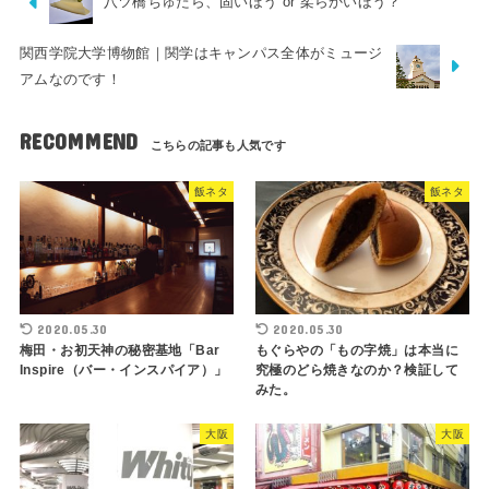
八ツ橋ちゅたら、固いほう or 柔らかいほう？
関西学院大学博物館｜関学はキャンパス全体がミュージ
アムなのです！
RECOMMEND
飯ネタ
飯ネタ
2020.05.30
2020.05.30
梅田・お初天神の秘密基地「Bar
もぐらやの「もの字焼」は本当に
Inspire（バー・インスパイア）」
究極のどら焼きなのか？検証して
みた。
大阪
大阪