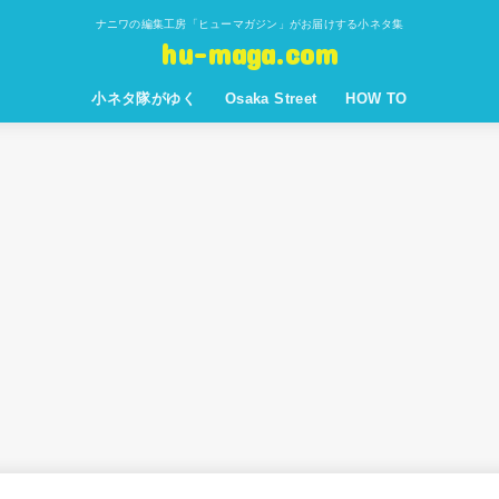
ナニワの編集工房「ヒューマガジン」がお届けする小ネタ集
hu-maga.com
小ネタ隊がゆく
Osaka Street
HOW TO