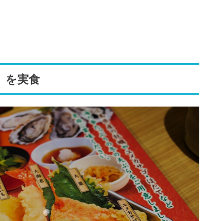
。
」を実食