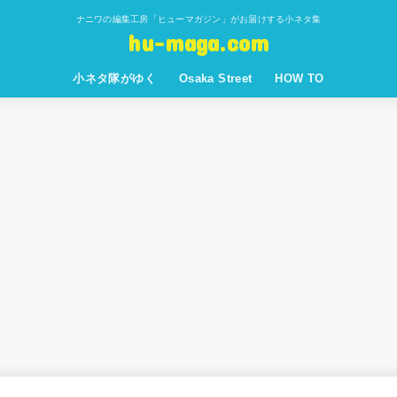
ナニワの編集工房「ヒューマガジン」がお届けする小ネタ集
hu-maga.com
小ネタ隊がゆく
Osaka Street
HOW TO