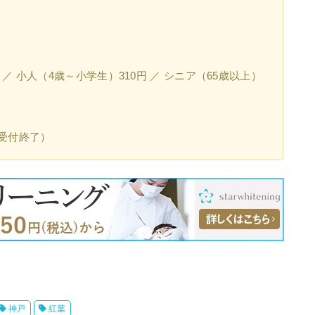
／ 小人（4歳～小学生）310円 ／ シニア（65歳以上）
30受付終了）
神戸
紅葉