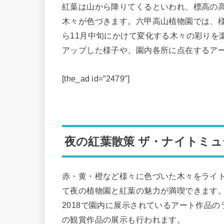
紅葉は山から降りてくるといわれ、標高の
木々が色づきます。六甲高山植物園では、様
ら11月中旬にかけて変化する木々の彩りを
アップした様子や、園内各所に点在するア
[the_ad id=”2479″]
夜の紅葉散策 ザ・ナイトミ
赤・黄・橙など様々に色づいた木々をライ
て夜の植物園と紅葉の魅力が満喫できます
2018で園内に展示されているアート作品
の観賞作品の展示も行われます。