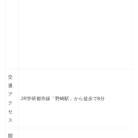
交
通
ア
JR学研都市線「野崎駅」から徒歩で8分
ク
セ
ス
開