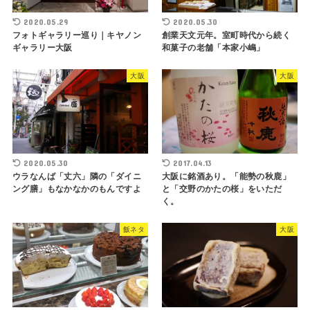
2020.05.29
2020.05.30
フォトギャラリー巡り｜キヤノン
創業天文元年。室町時代から続く
ギャラリー大阪
和菓子の老舗「本家小嶋」
大阪
大阪
2020.05.30
2017.04.13
ウラなんば「丈六」隣の「ダイニ
大阪に銘酒あり。「能勢の秋鹿」
ング膳」もなかなかのもんですよ
と「交野のかたの桜」をいただ
く。
飯ネタ
大阪