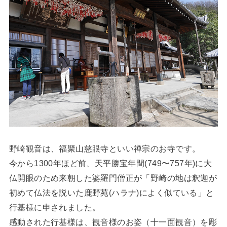
野崎観音は、福聚山慈眼寺といい禅宗のお寺です。
今から1300年ほど前、天平勝宝年間(749〜757年)に大
仏開眼のため来朝した婆羅門僧正が「野崎の地は釈迦が
初めて仏法を説いた鹿野苑(ハラナ)によく似ている」と
行基様に申されました。
感動された行基様は、観音様のお姿（十一面観音）を彫