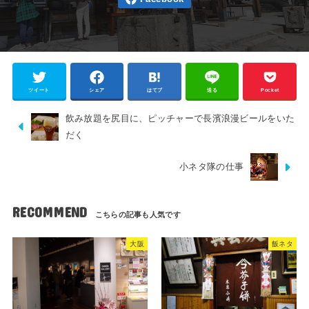
ツイート
シェア
はてブ
送る
Pocket
飲み放題を尻目に、ピッチャーで長濱浪漫ビールをいた
だく
小ネタ隊の仕事
RECOMMEND
大阪
飯ネタ