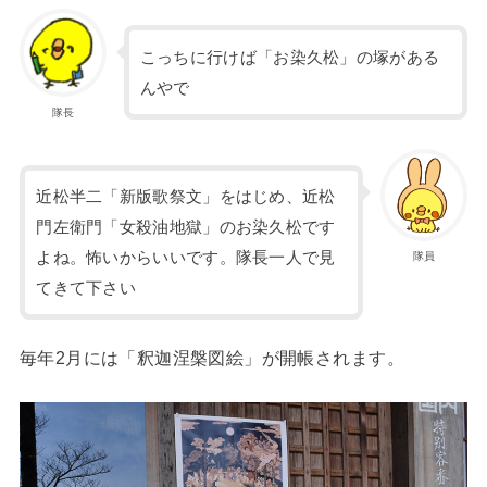
こっちに行けば「お染久松」の塚がある
んやで
隊長
近松半二「新版歌祭文」をはじめ、近松
門左衛門「女殺油地獄」のお染久松です
よね。怖いからいいです。隊長一人で見
隊員
てきて下さい
毎年2月には「釈迦涅槃図絵」が開帳されます。