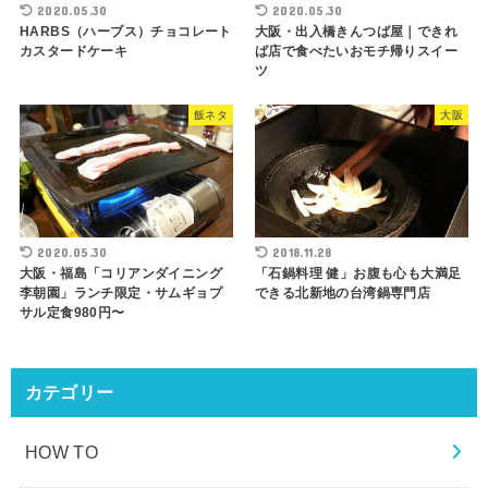
2020.05.30
2020.05.30
HARBS（ハーブス）チョコレート
大阪・出入橋きんつば屋｜できれ
カスタードケーキ
ば店で食べたいおモチ帰りスイー
ツ
飯ネタ
大阪
2020.05.30
2018.11.28
大阪・福島「コリアンダイニング
「石鍋料理 健」お腹も心も大満足
李朝園」ランチ限定・サムギョプ
できる北新地の台湾鍋専門店
サル定食980円〜
カテゴリー
HOW TO