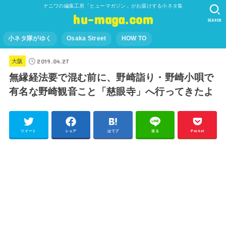
ナニワの編集工房「ヒューマガジン」がお届けする小ネタ集
hu-maga.com
SEARCH
小ネタ隊がゆく
Osaka Street
HOW TO
2019.04.27
大阪
無縁経法要で混む前に、野崎詣り・野崎小唄で
有名な野崎観音こと「慈眼寺」へ行ってきたよ
ツイート
シェア
はてブ
送る
Pocket