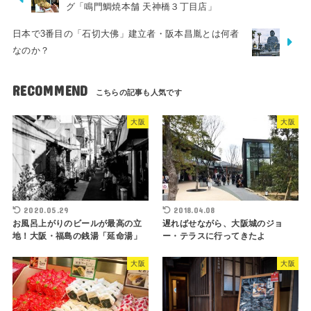
グ「鳴門鯛焼本舗 天神橋３丁目店」
日本で3番目の「石切大佛」建立者・阪本昌胤とは何者
なのか？
RECOMMEND
大阪
大阪
2020.05.29
2018.04.08
お風呂上がりのビールが最高の立
遅ればせながら、大阪城のジョ
地！大阪・福島の銭湯「延命湯」
ー・テラスに行ってきたよ
大阪
大阪