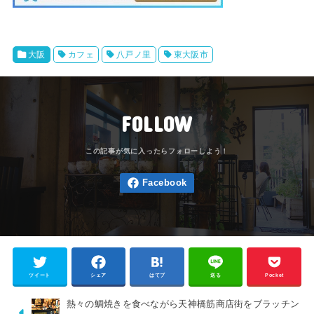
大阪
カフェ
八戸ノ里
東大阪市
FOLLOW
ツイート
シェア
はてブ
送る
Pocket
熱々の鯛焼きを食べながら天神橋筋商店街をブラッチン