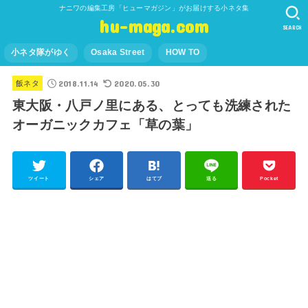
ナニワの編集工房「ヒューマガジン」がお届けする小ネタ集
hu-maga.com
SEARCH
小ネタ隊がゆく
Osaka Street
HOW TO
2018.11.14
2020.05.30
飯ネタ
東大阪・八戸ノ里にある、とっても洗練された
オーガニックカフェ「草の葉」
ツイート
シェア
はてブ
送る
Pocket