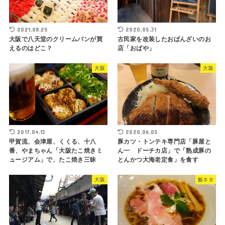
2021.08.25
2020.05.31
大阪で八天堂のクリームパンが買
古民家を改装したおばんざいのお
えるのはどこ？
店「おばや」
大阪
大阪
2017.04.13
2020.06.05
甲賀流、会津屋、くくる、十八
豚カツ・トンテキ専門店「豚屋と
番、やまちゃん「大阪たこ焼きミ
ん一 ドーチカ店」で「熟成豚の
ュージアム」で、たこ焼き三昧
とんかつ大海老定食」を食す
大阪
飯ネタ