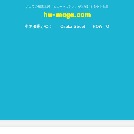
ナニワの編集工房「ヒューマガジン」がお届けする小ネタ集
hu-maga.com
小ネタ隊がゆく
Osaka Street
HOW TO