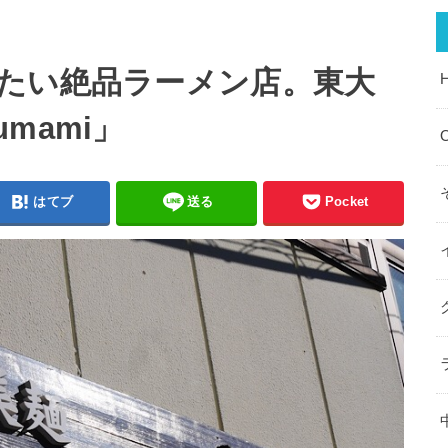
たい絶品ラーメン店。東大
mami」
O
はてブ
送る
Pocket