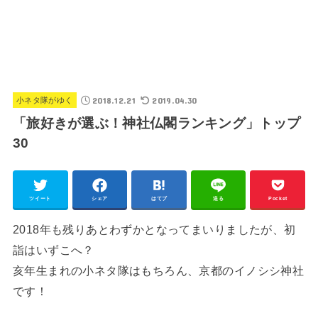
2018.12.21
2019.04.30
小ネタ隊がゆく
「旅好きが選ぶ！神社仏閣ランキング」トップ
30
ツイート
シェア
はてブ
送る
Pocket
2018年も残りあとわずかとなってまいりましたが、初
詣はいずこへ？
亥年生まれの小ネタ隊はもちろん、京都のイノシシ神社
です！