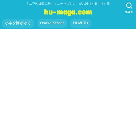
ナニワの編集工房「ヒューマガジン」がお届けする小ネタ集
hu-maga.com
SEARCH
小ネタ隊がゆく
Osaka Street
HOW TO