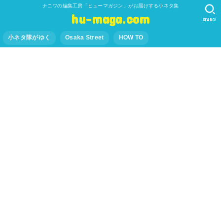
ナニワの編集工房「ヒューマガジン」がお届けする小ネタ集
hu-maga.com
SEARCH
小ネタ隊がゆく
Osaka Street
HOW TO