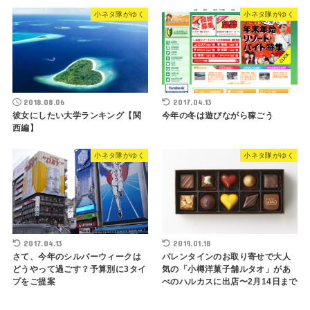
小ネタ隊がゆく
小ネタ隊がゆく
2018.08.06
2017.04.13
彼女にしたい大学ランキング【関
今年の冬は遊びながら稼ごう
西編】
小ネタ隊がゆく
小ネタ隊がゆく
2017.04.13
2019.01.18
さて、今年のシルバーウィークは
バレンタインのお取り寄せで大人
どうやって過ごす？予算別に3タイ
気の「小樽洋菓子舗ルタオ」があ
プをご提案
べのハルカスに出店〜2月14日まで