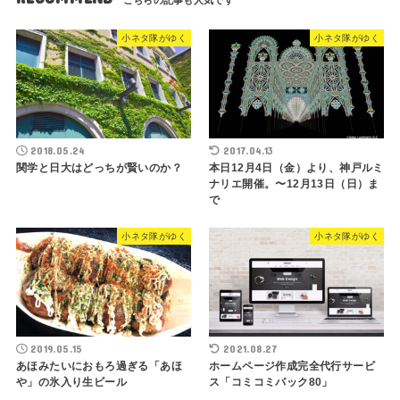
小ネタ隊がゆく
小ネタ隊がゆく
2018.05.24
2017.04.13
関学と日大はどっちが賢いのか？
本日12月4日（金）より、神戸ルミ
ナリエ開催。〜12月13日（日）ま
で
小ネタ隊がゆく
小ネタ隊がゆく
2019.05.15
2021.08.27
あほみたいにおもろ過ぎる「あほ
ホームページ作成完全代行サービ
や」の氷入り生ビール
ス「コミコミパック80」