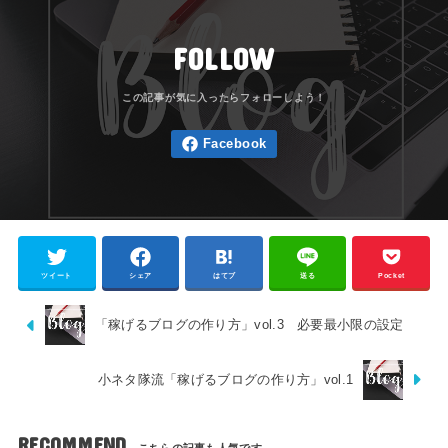
FOLLOW
ツイート
シェア
はてブ
送る
Pocket
「稼げるブログの作り方」vol.3 必要最小限の設定
小ネタ隊流「稼げるブログの作り方」vol.1
RECOMMEND