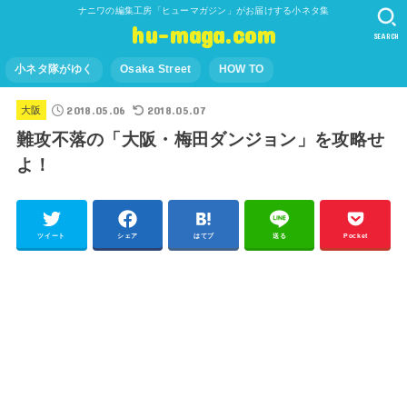
ナニワの編集工房「ヒューマガジン」がお届けする小ネタ集
hu-maga.com
SEARCH
小ネタ隊がゆく
Osaka Street
HOW TO
2018.05.06
2018.05.07
大阪
難攻不落の「大阪・梅田ダンジョン」を攻略せ
よ！
ツイート
シェア
はてブ
送る
Pocket