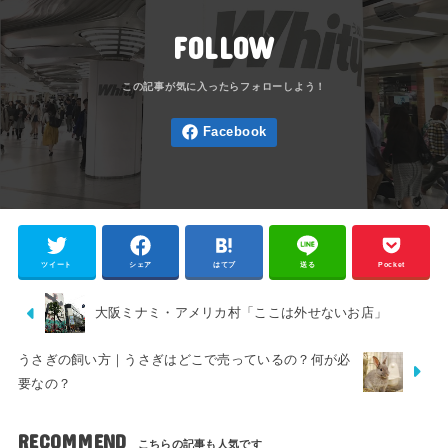
FOLLOW
ツイート
シェア
はてブ
送る
Pocket
大阪ミナミ・アメリカ村「ここは外せないお店」
うさぎの飼い方｜うさぎはどこで売っているの？何が必
要なの？
RECOMMEND