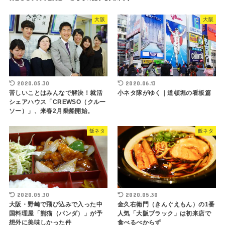
大阪
大阪
2020.05.30
2020.06.13
苦しいことはみんなで解決！就活
小ネタ隊がゆく｜道頓堀の看板篇
シェアハウス「CREWSO（クルー
ソー）」、来春2月乗船開始。
飯ネタ
飯ネタ
2020.05.30
2020.05.30
大阪・野崎で飛び込みで入った中
金久右衛門（きんぐえもん）の1番
国料理屋「熊猫（パンダ）」が予
人気「大阪ブラック」は初来店で
想外に美味しかった件
食べるべからず