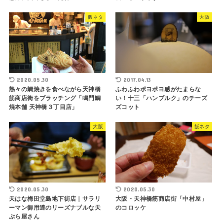
飯ネタ
大阪
2020.05.30
2017.04.13
熱々の鯛焼きを食べながら天神橋
ふわふわポヨポヨ感がたまらな
筋商店街をブラッチング「鳴門鯛
い！十三「ハンブルク」のチーズ
焼本舗 天神橋３丁目店」
ズコット
大阪
飯ネタ
2020.05.30
2020.05.30
天はな梅田堂島地下街店｜サラリ
大阪・天神橋筋商店街「中村屋」
ーマン御用達のリーズナブルな天
のコロッケ
ぷら屋さん