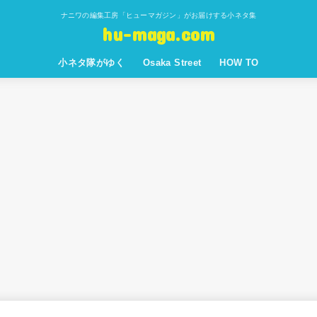
ナニワの編集工房「ヒューマガジン」がお届けする小ネタ集
hu-maga.com
小ネタ隊がゆく
Osaka Street
HOW TO