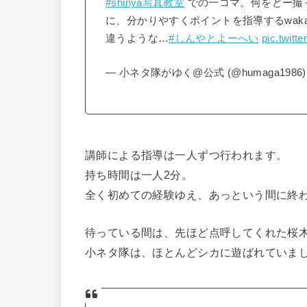
#shinya写真教室
での一コマ。何をどー撮
に、分かりやすくポイントを指導するwak
違うような…
#しんやとよーへい
pic.twit
— 小ネタ隊がゆく@公式 (@humaga1986
講師による指導は一人ずつ行われます。
持ち時間は一人2分。
全く初めての経験ゆえ、あっという間に終
待っている間は、先ほど点呼してくれた桜
小ネタ隊は、ほとんどシカに遊ばれていま