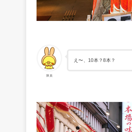
え〜、10本？8本？
隊員