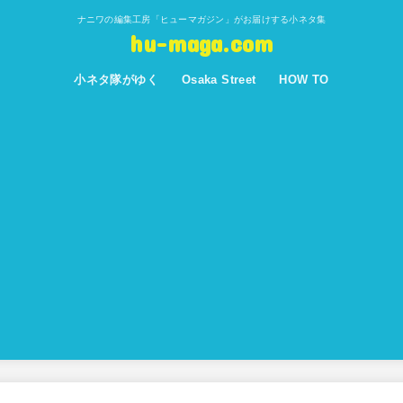
ナニワの編集工房「ヒューマガジン」がお届けする小ネタ集
hu-maga.com
小ネタ隊がゆく
Osaka Street
HOW TO