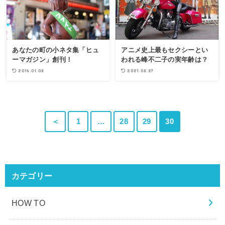
あなたの町の小ネタ集「ヒュ
アニメ史上最もセクシーとい
ーマガジン」創刊！
われる峰不二子の実年齢は？
2016.01.08
2021.08.27
＜
1
…
28
29
30
カテゴリー
HOW TO