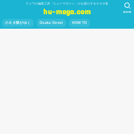
ナニワの編集工房「ヒューマガジン」がお届けする小ネタ集
hu-maga.com
SEARCH
小ネタ隊がゆく
Osaka Street
HOW TO