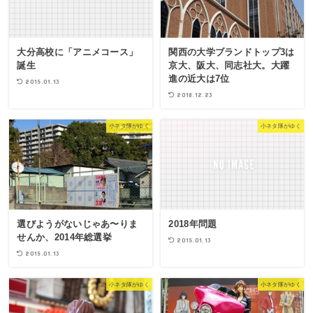
大分高校に「アニメコース」
関西の大学ブランドトップ3は
誕生
京大、阪大、同志社大。大躍
進の近大は7位
2015.01.13
2018.12.23
小ネタ隊がゆく
小ネタ隊がゆく
選びようがないじゃあ〜りま
2018年問題
せんか、2014年総選挙
2015.01.13
2015.01.13
小ネタ隊がゆく
小ネタ隊がゆく