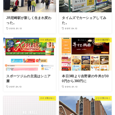
JR尼崎駅が新しく生まれ変わ
タイムズでカーシェアしてみ
った。
た。
2015.01.13
2017.04.13
小ネタ隊がゆく
小ネタ隊がゆく
スポーツジムの主流はシニア
本日3時より吉野家の牛丼が30
層
0円から380円に
2017.04.13
2015.01.13
小ネタ隊がゆく
小ネタ隊がゆく