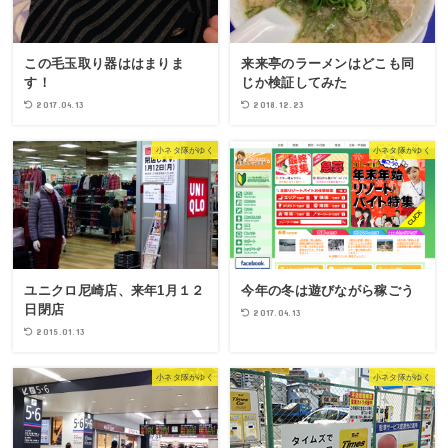
この毛玉取り器ははまりま
来来亭のラーメンはどこも同
す！
じか検証してみた
2017.04.13
2018.12.23
小ネタ隊がゆく
小ネタ隊がゆく
ユニクロ尼崎店、来年1月１２
今年の冬は遊びながら稼ごう
日閉店
2017.04.13
2015.01.13
小ネタ隊がゆく
小ネタ隊がゆく