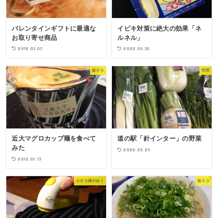
バレンタインギフトに最適な
イビキ対策に絶大の効果「ネ
お取り寄せ商品
ルネル」
2018.03.03
2020.05.30
飯ネタ
関西
近大マグロカップ麺を食べて
道の駅「針インター」の野菜
みた
2020.05.29
2015.01.13
小ネタ隊がゆく
飯ネタ