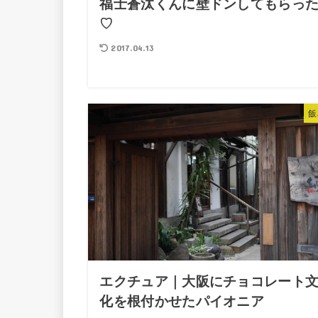
福士蒼汰くんに壁ドンしてもらっ
♡
2017.04.13
飯
エクチュア｜大阪にチョコレート
化を根付かせたパイオニア