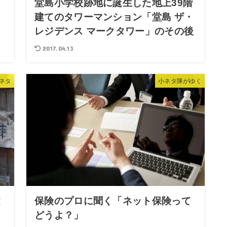
た
堂島小学校跡地に誕生した地上39階
建てのタワーマンション「堂島 ザ・
レジデンス マークタワー」のその後
2017.04.13
ネタ
小ネタ隊がゆく
文
保険のプロに聞く「ネット保険って
どうよ？」