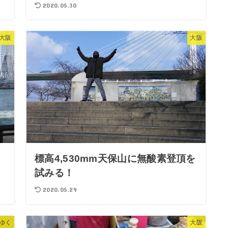
2020.05.30
大阪
大阪
標高4,530mm天保山に無酸素登頂を
試みる！
2020.05.29
ゆく
大阪