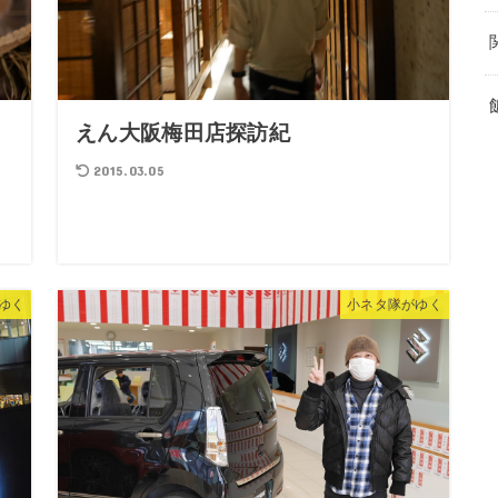
ウ
えん大阪梅田店探訪紀
に
2015.03.05
ゆく
小ネタ隊がゆく