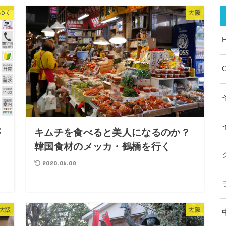
ゆく
大阪
O
が
キムチを食べると美人になるのか？
ド
韓国食材のメッカ・鶴橋を行く
2020.06.08
大阪
大阪