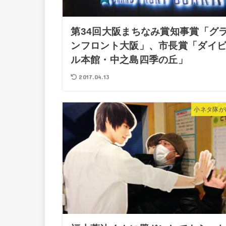
第34回大阪まちなみ賞知事賞「グ
ンフロント大阪」、市長賞「ダイ
ル本館・中之島四季の丘」
2017.04.13
小ネタ隊が