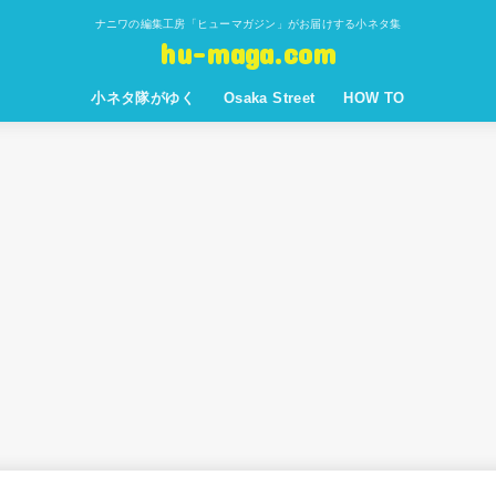
ナニワの編集工房「ヒューマガジン」がお届けする小ネタ集
hu-maga.com
小ネタ隊がゆく
Osaka Street
HOW TO