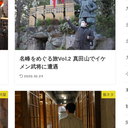
・
名峰をめぐる旅Vol.2 真田山でイケ
メン武将に遭遇
2020.05.29
大阪
飯ネタ