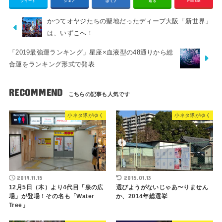
ツイート
シェア
はてブ
送る
Pocket
かつてオヤジたちの聖地だったディープ大阪「新世界」
は、いずこへ！
「2019最強運ランキング」星座×血液型の48通りから総
合運をランキング形式で発表
RECOMMEND
小ネタ隊がゆく
小ネタ隊がゆく
2019.11.15
2015.01.13
12月5日（木）より4代目「泉の広
選びようがないじゃあ〜りません
場」が登場！その名も「Water
か、2014年総選挙
Tree」