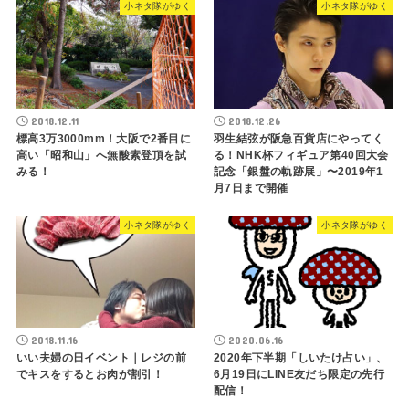
小ネタ隊がゆく
小ネタ隊がゆく
2018.12.11
2018.12.26
標高3万3000mm！大阪で2番目に
羽生結弦が阪急百貨店にやってく
高い「昭和山」へ無酸素登頂を試
る！NHK杯フィギュア第40回大会
みる！
記念「銀盤の軌跡展」〜2019年1
月7日まで開催
小ネタ隊がゆく
小ネタ隊がゆく
2018.11.16
2020.06.16
いい夫婦の日イベント｜レジの前
2020年下半期「しいたけ占い」、
でキスをするとお肉が割引！
6月19日にLINE友だち限定の先行
配信！