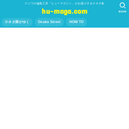
ナニワの編集工房「ヒューマガジン」がお届けする小ネタ集
hu-maga.com
SEARCH
小ネタ隊がゆく
Osaka Street
HOW TO