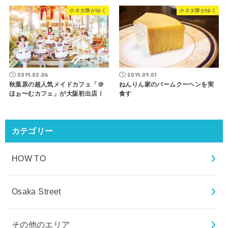
小ネタ隊がゆく
小ネタ隊がゆく
2019.02.06
2019.09.01
秋葉原の超人気メイドカフェ「＠
ねんりん家のバームクーヘンを実
ほぉ〜むカフェ」が大阪初出店！
食す
カテゴリー
HOW TO
Osaka Street
その他のエリア