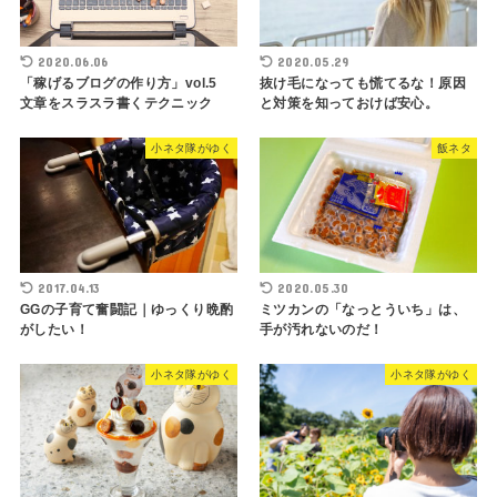
2020.06.06
2020.05.29
「稼げるブログの作り方」vol.5
抜け毛になっても慌てるな！原因
文章をスラスラ書くテクニック
と対策を知っておけば安心。
小ネタ隊がゆく
飯ネタ
2017.04.13
2020.05.30
GGの子育て奮闘記｜ゆっくり晩酌
ミツカンの「なっとういち」は、
がしたい！
手が汚れないのだ！
小ネタ隊がゆく
小ネタ隊がゆく