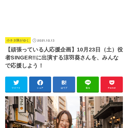
2021.10.13
小ネタ隊がゆく
【頑張っている人応援企画】10月23日（土）役
者SINGER!!に出演する涼羽葵さんを、みんな
で応援しよう！
ツイート
シェア
はてブ
送る
Pocket