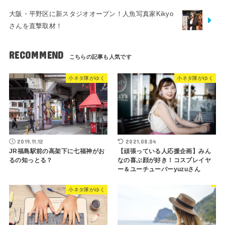
大阪・平野区に新スタジオオープン！人魚写真家Kikyo
さんを直撃取材！
RECOMMEND
小ネタ隊がゆく
小ネタ隊がゆく
2019.11.12
2021.08.04
JR福島駅前の高架下に七福神がお
【頑張っている人応援企画】みん
るの知っとる？
なの喜ぶ顔が好き！コスプレイヤ
ー＆ユーチューバーyuzuさん
小ネタ隊がゆく