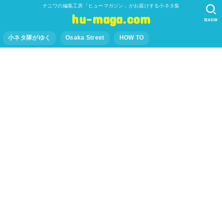
ナニワの編集工房「ヒューマガジン」がお届けする小ネタ集
hu-maga.com
SEARCH
小ネタ隊がゆく
Osaka Street
HOW TO