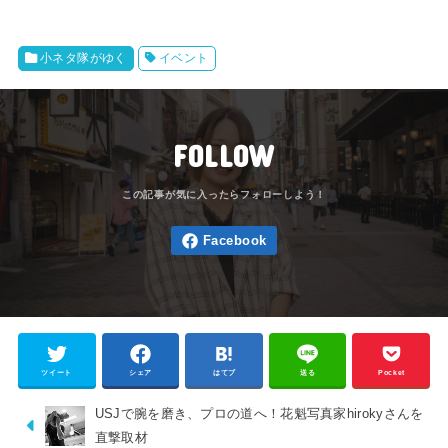
小ネタ隊がゆく
イベント
FOLLOW
ツイート
シェア
はてブ
送る
Pocket
USJで腕を磨き、プロの道へ！花魁写真家hirokyさんを
直撃取材