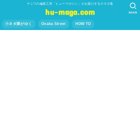
ナニワの編集工房「ヒューマガジン」がお届けする小ネタ集
hu-maga.com
SEARCH
小ネタ隊がゆく
Osaka Street
HOW TO