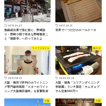
2019.04.27
2017.04.13
無縁経法要で混む前に、野崎詣
世界で一つだけのロールケーキ
り・野崎小唄で有名な野崎観音こ
と「慈眼寺」へ行ってきたよ
ライフスタイル
飯ネタ
2021.08.21
2020.05.30
大阪・梅田で評判のホワイトニン
大阪・福島「コリアンダイニング
グ専門歯科医院「スターホワイト
李朝園」ランチ限定・サムギョプ
ニング大阪梅田歯科」を直撃取材
サル定食980円〜
大阪
大阪