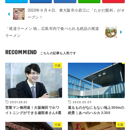
2020年９月４日、東大阪市小若江に「たかだ眼科」がオ
ープン！
「尾道ラーメン 暁」広島市内で食べられる絶品の尾道
ラーメン
RECOMMEND
大阪
2021.08.03
2020.05.29
営業マン御用達！大阪梅田でホワ
遮るものがなにもない地上300mの
イトニングができる歯医者さん6選
絶景｜あべのハルカス300
大阪
大阪