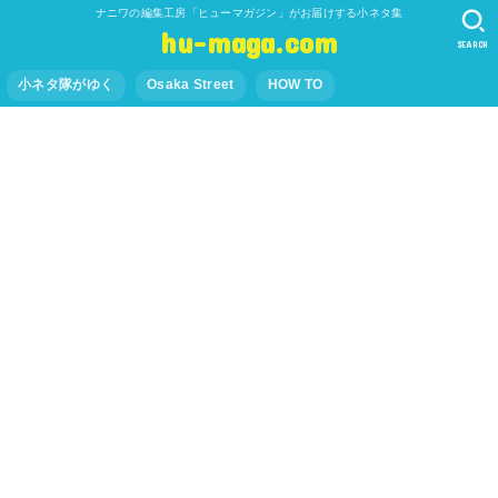
ナニワの編集工房「ヒューマガジン」がお届けする小ネタ集
hu-maga.com
SEARCH
小ネタ隊がゆく
Osaka Street
HOW TO