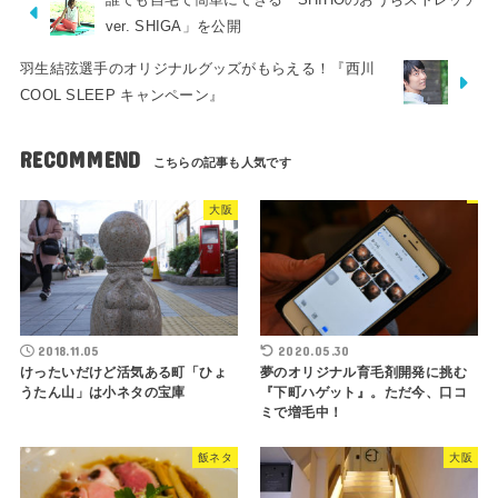
ver. SHIGA」を公開
羽生結弦選手のオリジナルグッズがもらえる！『西川
COOL SLEEP キャンペーン』
RECOMMEND
大阪
2018.11.05
2020.05.30
けったいだけど活気ある町「ひょ
夢のオリジナル育毛剤開発に挑む
うたん山」は小ネタの宝庫
『下町ハゲット』。ただ今、口コ
ミで増毛中！
飯ネタ
大阪