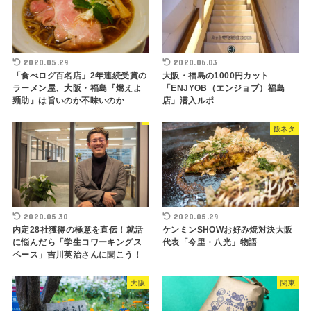
2020.05.29
2020.06.03
「食べログ百名店」2年連続受賞の
大阪・福島の1000円カット
ラーメン屋、大阪・福島『燃えよ
「ENJYOB（エンジョブ）福島
麺助』は旨いのか不味いのか
店」潜入ルポ
飯ネタ
2020.05.30
2020.05.29
内定28社獲得の極意を直伝！就活
ケンミンSHOWお好み焼対決大阪
に悩んだら「学生コワーキングス
代表「今里・八光」物語
ペース」吉川英治さんに聞こう！
大阪
関東