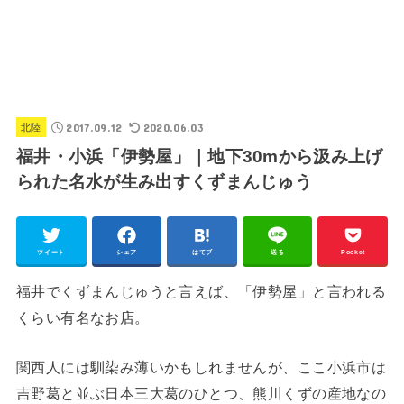
2017.09.12
2020.06.03
北陸
福井・小浜「伊勢屋」｜地下30mから汲み上げ
られた名水が生み出すくずまんじゅう
ツイート
シェア
はてブ
送る
Pocket
福井でくずまんじゅうと言えば、「伊勢屋」と言われる
くらい有名なお店。
関西人には馴染み薄いかもしれませんが、ここ小浜市は
吉野葛と並ぶ日本三大葛のひとつ、熊川くずの産地なの