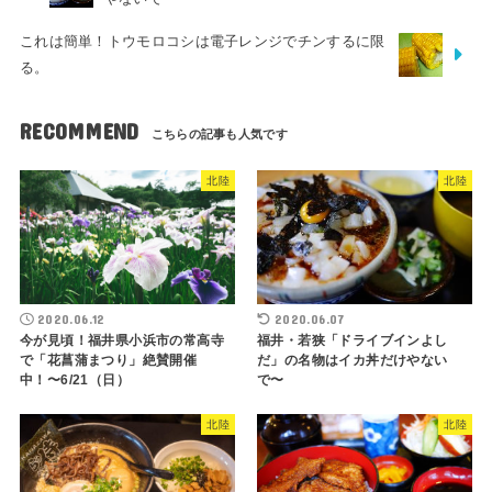
これは簡単！トウモロコシは電子レンジでチンするに限
る。
RECOMMEND
北陸
北陸
2020.06.12
2020.06.07
今が見頃！福井県小浜市の常高寺
福井・若狭「ドライブインよし
で「花菖蒲まつり」絶賛開催
だ」の名物はイカ丼だけやない
中！〜6/21（日）
で〜
北陸
北陸