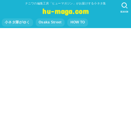
ナニワの編集工房「ヒューマガジン」がお届けする小ネタ集
hu-maga.com
SEARCH
小ネタ隊がゆく
Osaka Street
HOW TO