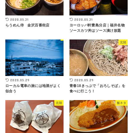
2020.05.31
2020.05.31
らうめん侍 金沢百番街店
ヨーロッパ軒豊島分店｜福井名物
ソースカツ丼はソース漬け放題
北陸
2020.05.29
2020.05.29
ローカル電車の旅には地酒がよく
青春18きっぷで「おろしそば」を
似合う
食べに行こう！
北陸
飯ネタ