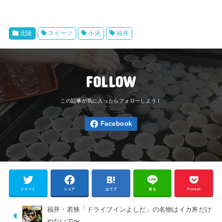
北陸
スイーツ
小浜
福井
FOLLOW
ツイート
シェア
はてブ
送る
Pocket
福井・若狭「ドライブインよしだ」の名物はイカ丼だけ
やないで〜