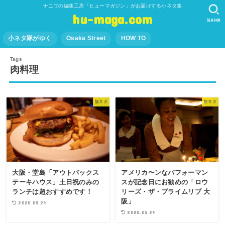
ナニワの編集工房「ヒューマガジン」がお届けする小ネタ集
hu-maga.com
SEARCH
小ネタ隊がゆく
Osaka Street
HOW TO
肉料理
飯ネタ
飯ネタ
大阪・堂島「アウトバックス
アメリカ〜ンなパフォーマン
テーキハウス」土日祝のみの
スが記念日にお勧めの「ロウ
ランチは超おすすめです！
リーズ・ザ・プライムリブ 大
阪」
2020.05.29
2020.05.29