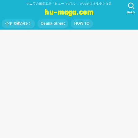
ナニワの編集工房「ヒューマガジン」がお届けする小ネタ集
hu-maga.com
SEARCH
小ネタ隊がゆく
Osaka Street
HOW TO