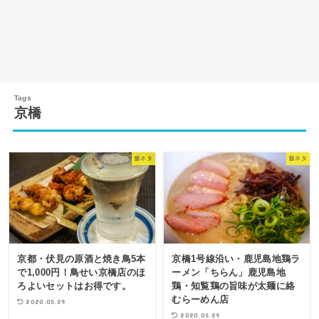
京橋
飯ネタ
飯ネタ
京都・伏見の原酒と焼き鳥5本
京橋1号線沿い・鹿児島地鶏ラ
で1,000円！鳥せい京橋店のほ
ーメン「ちらん」鹿児島地
ろよいセットはお得です。
鶏・知覧鶏の旨味が太麺に絡
むらーめん店
2020.05.29
2020.05.29