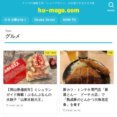
ナニワの編集工房「ヒューマガジン」がお届けする小ネタ集
hu-maga.com
SEARCH
小ネタ隊がゆく
Osaka Street
HOW TO
グルメ
中国・四国
大阪
【岡山県備前市】ミシュラン
豚カツ・トンテキ専門店「豚
ガイド掲載！ぷるんぷるんの
屋とん一 ドーチカ店」で
水餃子「山東水餃大王」
「熟成豚のとんかつ大海老定
食」を食す
2021.08.03
2020.06.05