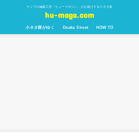
ナニワの編集工房「ヒューマガジン」がお届けする小ネタ集
hu-maga.com
小ネタ隊がゆく
Osaka Street
HOW TO