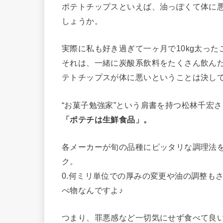
ポテトチップスといえば、油っぽくて体に
しょうか。
実際に私も好き過ぎて一ヶ月で10kg太っ
それは、一緒に炭酸系飲料をたくさん飲ん
テトチップスが体に悪いということは決し
“お菓子勉強家”という肩書を持つ松林千宏
「ポテチは生鮮食品」。
各メーカーが旬の品種にピッタリな調理法
ク。
0.何ミリ単位での厚みの変更や油の調整も
べ物なんですよ♪
つまり、罪悪感など一切気にせず食べて良