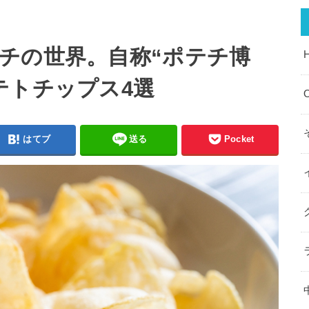
チの世界。自称“ポテチ博
テトチップス4選
O
はてブ
送る
Pocket