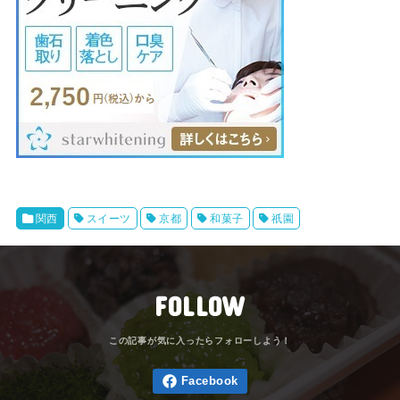
関西
スイーツ
京都
和菓子
祇園
FOLLOW