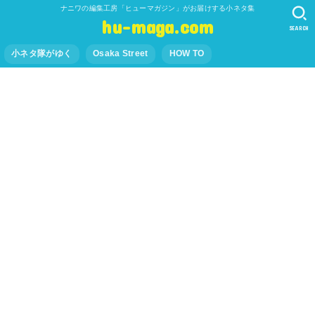
ナニワの編集工房「ヒューマガジン」がお届けする小ネタ集
hu-maga.com
SEARCH
小ネタ隊がゆく
Osaka Street
HOW TO