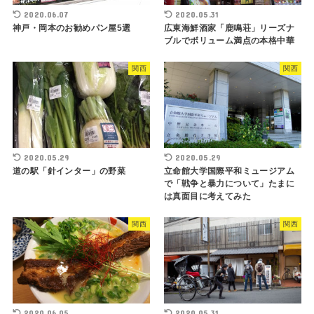
2020.06.07
2020.05.31
神戸・岡本のお勧めパン屋5選
広東海鮮酒家「鹿鳴荘」リーズナ
ブルでボリューム満点の本格中華
関西
関西
2020.05.29
2020.05.29
道の駅「針インター」の野菜
立命館大学国際平和ミュージアム
で「戦争と暴力について」たまに
は真面目に考えてみた
関西
関西
2020.06.05
2020.05.31