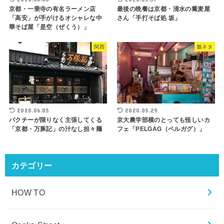
京都・一乗寺の有名ラーメン店
最後の晩餐は京都・清水の蕎麦屋
「高安」が手がけるオシャレな中
さん「手打そば処 坂」
華そば屋「是空（ぜくう）」
関西
飯ネタ
2020.06.05
2020.05.29
パクチーが限りなく主張してくる
京大農学部横のとっても怪しいカ
「京都・万豚記」の汁なし担々麺
フェ「PELGAG（ペルガグ）」
カテゴリー
HOW TO