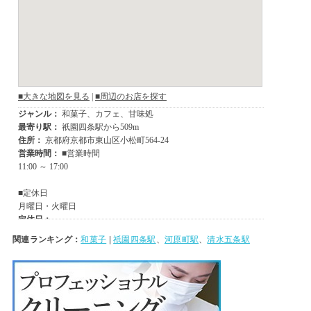
関連ランキング：
和菓子
|
祇園四条駅
、
河原町駅
、
清水五条駅