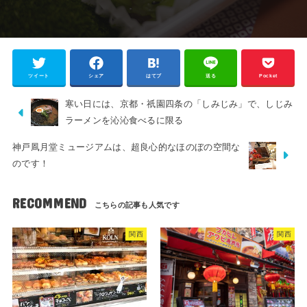
ツイート
シェア
はてブ
送る
Pocket
寒い日には、京都・祇園四条の「しみじみ」で、しじみ
ラーメンを沁沁食べるに限る
神戸凮月堂ミュージアムは、超良心的なほのぼの空間な
のです！
RECOMMEND
関西
関西