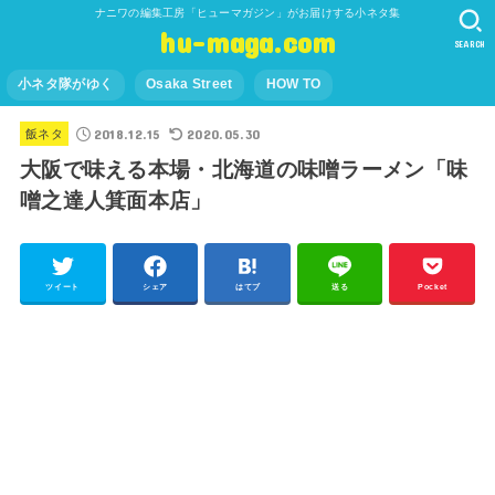
ナニワの編集工房「ヒューマガジン」がお届けする小ネタ集
hu-maga.com
SEARCH
小ネタ隊がゆく
Osaka Street
HOW TO
2018.12.15
2020.05.30
飯ネタ
大阪で味える本場・北海道の味噌ラーメン「味
噌之達人箕面本店」
ツイート
シェア
はてブ
送る
Pocket