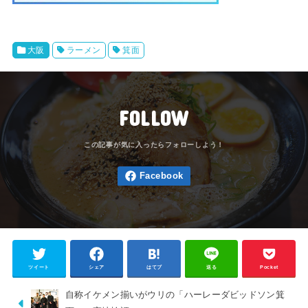
大阪
ラーメン
箕面
FOLLOW
ツイート
シェア
はてブ
送る
Pocket
自称イケメン揃いがウリの「ハーレーダビッドソン箕