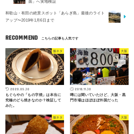
面」へ実地検証
和歌山・有田の絶景スポット「あらぎ島」最後のライト
アップ〜2019年1月6日まで
RECOMMEND
飯ネタ
大阪
2020.05.30
2018.11.30
もぐらやの「もの字焼」は本当に
噂には聞いていたけど、大阪・黒
究極のどら焼きなのか？検証して
門市場はほぼほぼ外国だった
みた。
飯ネタ
大阪