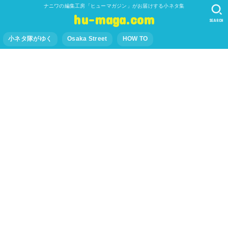
ナニワの編集工房「ヒューマガジン」がお届けする小ネタ集
hu-maga.com
SEARCH
小ネタ隊がゆく
Osaka Street
HOW TO