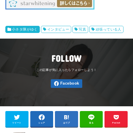
小ネタ隊がゆく
インタビュー
写真
頑張っている人
FOLLOW
ツイート
シェア
はてブ
送る
Pocket