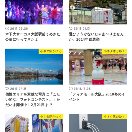
2019.02.28
2015.01.13
木下大サーカス大阪駅前うめきた
選びようがないじゃあ〜りません
公演に行ってきたよ
か、2014年総選挙
小ネタ隊がゆく
小ネタ隊がゆく
2017.04.13
2018.12.05
個性エリアを素敵な写真に「こせ
「ディアモール大阪」2018冬のイ
い的な、フォトコンテスト。」た
ベント
だいま開催中！2月21日まで
小ネタ隊がゆく
小ネタ隊がゆく