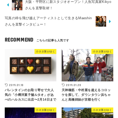
大阪・平野区に新スタジオオープン！人魚写真家Kikyo
さんを直撃取材！
写真の枠を飛び越えアーティストとして生きるMaeshin
さんを直撃インタビュー！
RECOMMEND
小ネタ隊がゆく
小ネタ隊がゆく
2019.01.18
2019.01.28
バレンタインのお取り寄せで大人
天神橋筋・中村屋を超えるコロッ
気の「小樽洋菓子舗ルタオ」があ
ケを探して、ダウンタウン浜ちゃ
べのハルカスに出店〜2月14日まで
んと高橋姉妹が京都を行く
小ネタ隊がゆく
小ネタ隊がゆく