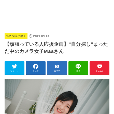
2021.09.13
小ネタ隊がゆく
【頑張っている人応援企画】“自分探し”まった
だ中のカメラ女子Maaさん
ツイート
シェア
はてブ
送る
Pocket