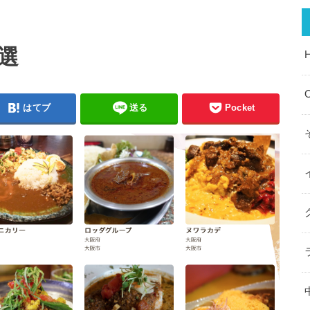
選
O
はてブ
送る
Pocket