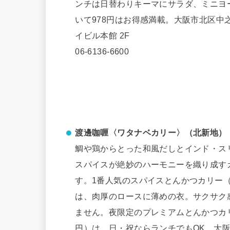
ンチは日替わりキーマにサラダ、ミニヨ
いて978円はお得感満載。大阪市北区中之島3
イビル本館 2F
06-6136-6600
渡邊咖喱〈ワタナベカリー〉（北新地）
鯛や鶏からとった和風だしとインド・ス
スパイスが絶妙のハーモニーを織り成す
す。1番人気のスパイスとんかつカリー（1
は、肉厚のロースに薄めの衣。サクサク
ません。夜限定のプレミアムとんかつカリー
円）は、日・祝ならランチでもOK。大