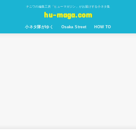
ナニワの編集工房「ヒューマガジン」がお届けする小ネタ集
hu-maga.com
小ネタ隊がゆく
Osaka Street
HOW TO