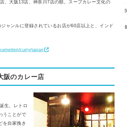
3店、大阪13店、神奈川7店の順。スープカレー文化の
ジャンルに登録されているお店が60店以上と、インド
kumeiten/curry/japan
大阪のカレー店
に誕生。レトロ
わうことがで
どを自家挽き