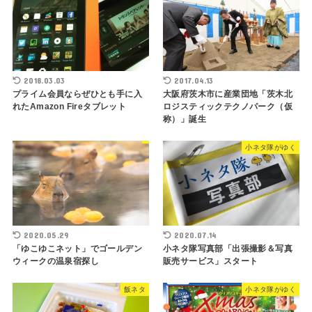
2018.03.03
2017.04.13
プライム会員ならぜひとも手に入
大阪府茨木市に産業団地「茨木北
れたAmazon Fireタブレット
ロジスティックテクノパーク（仮
称）」誕生
小ネタ隊がゆく
2020.05.29
2020.07.14
「ゆこゆこネット」でゴールデン
小ネタ隊写真部「出張撮影＆写真
ウィークの温泉宿探し
販売サービス」スタート
飯ネタ
小ネタ隊がゆく