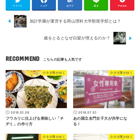
ツイート
シェア
はてブ
送る
Pocket
加計学園が運営する岡山理科大学獣医学部とは？
歳をとるとなぜ白髪が増えるのか？
RECOMMEND
小ネタ隊がゆく
小ネタ隊がゆく
2018.03.08
2018.07.03
フワカリに仕上げる美味しい「チ
あの国立名門女子大が共学にな
ヂミ」の作り方
る！
小ネタ隊がゆく
小ネタ隊がゆく