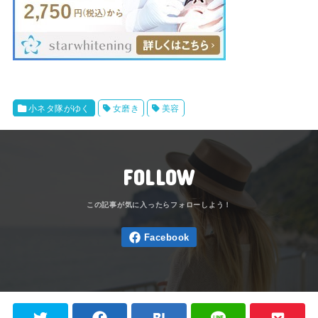
小ネタ隊がゆく
女磨き
美容
FOLLOW