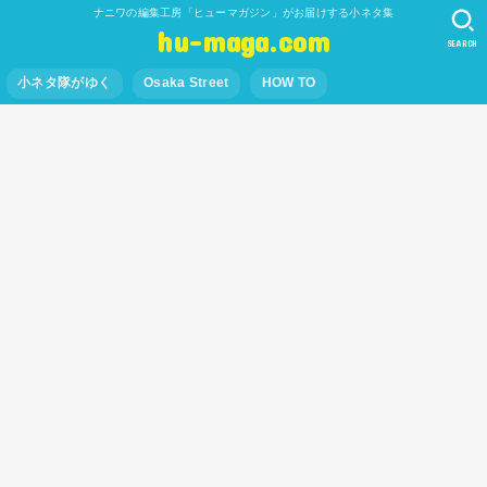
ナニワの編集工房「ヒューマガジン」がお届けする小ネタ集
hu-maga.com
SEARCH
小ネタ隊がゆく
Osaka Street
HOW TO