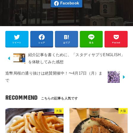
ツイート
シェア
はてブ
送る
Pocket
紹介記事を書くために、「スタディサプリENGLISH」
を体験してみた感想
造幣局桜の通り抜けは絶賛開催中！〜4月17日（月）ま
で
RECOMMEND
大阪
大阪