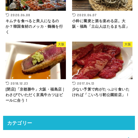
2020.06.08
2020.06.07
キムチを食べると美人になるの
小粋に蕎麦と酒を楽める店。大
か？韓国食材のメッカ・鶴橋を行
阪・福島「土山人ほたるまち店」
く
大阪
大阪
2018.12.23
2017.04.13
[閉店]「京都勝牛」大阪・福島店｜
少ない予算で肉がたっぷり食いた
わさびでいただく京風牛カツはビ
ければ「こいろり靭公園前店」！
ールに合う！
カテゴリー