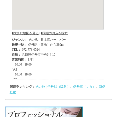
関連ランキング：
その他
|
伊丹駅（阪急）
、
伊丹駅（ＪＲ）
、
新伊
丹駅