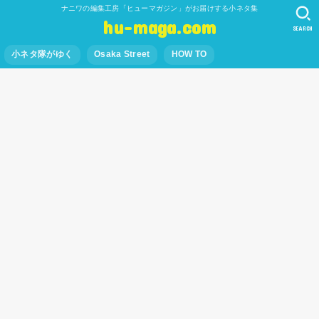
ナニワの編集工房「ヒューマガジン」がお届けする小ネタ集
hu-maga.com
SEARCH
小ネタ隊がゆく
Osaka Street
HOW TO