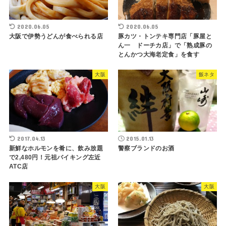
2020.06.05
2020.06.05
大阪で伊勢うどんが食べられる店
豚カツ・トンテキ専門店「豚屋と
ん一 ドーチカ店」で「熟成豚の
とんかつ大海老定食」を食す
大阪
飯ネタ
2017.04.13
2015.01.13
新鮮なホルモンを肴に、飲み放題
警察ブランドのお酒
で2,480円！元祖バイキング左近
ATC店
大阪
大阪