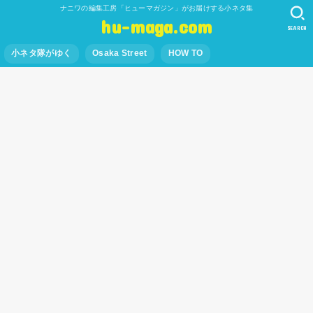
ナニワの編集工房「ヒューマガジン」がお届けする小ネタ集
hu-maga.com
SEARCH
小ネタ隊がゆく
Osaka Street
HOW TO