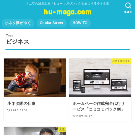
ナニワの編集工房「ヒューマガジン」がお届けする小ネタ集
hu-maga.com
SEARCH
小ネタ隊がゆく
Osaka Street
HOW TO
ビジネス
小ネタ隊がゆく
小ネタ隊の仕事
ホームページ作成完全代行サ
ービス「コミコミパック80」
2020.05.30
2021.08.27
大阪