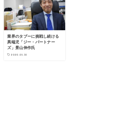
業界のタブーに挑戦し続ける
異端児「ジー・パートナー
ズ」景山伸作氏
2020.05.30