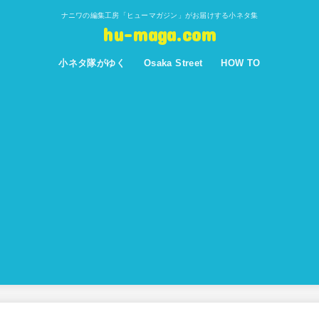
ナニワの編集工房「ヒューマガジン」がお届けする小ネタ集
hu-maga.com
小ネタ隊がゆく
Osaka Street
HOW TO