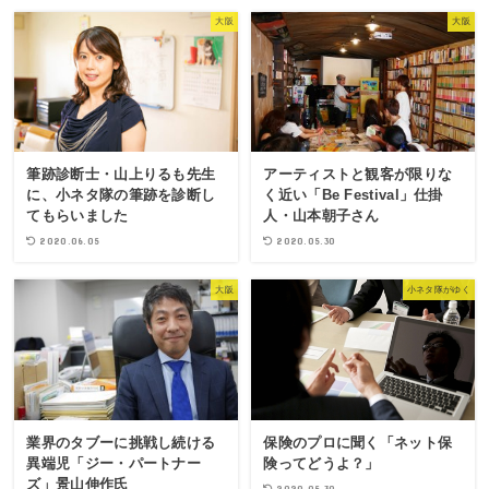
大阪
大阪
筆跡診断士・山上りるも先生
アーティストと観客が限りな
に、小ネタ隊の筆跡を診断し
く近い「Be Festival」仕掛
てもらいました
人・山本朝子さん
2020.06.05
2020.05.30
大阪
小ネタ隊がゆく
業界のタブーに挑戦し続ける
保険のプロに聞く「ネット保
異端児「ジー・パートナー
険ってどうよ？」
ズ」景山伸作氏
2020.05.30