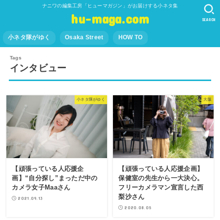
ナニワの編集工房「ヒューマガジン」がお届けする小ネタ集
hu-maga.com
SEARCH
小ネタ隊がゆく
Osaka Street
HOW TO
インタビュー
小ネタ隊がゆく
大阪
【頑張っている人応援企
【頑張っている人応援企画】
画】“自分探し”まっただ中の
保健室の先生から一大決心。
カメラ女子Maaさん
フリーカメラマン宣言した西
梨沙さん
2021.09.13
2020.08.05