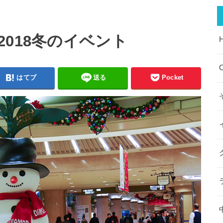
018冬のイベント
O
はてブ
送る
Pocket