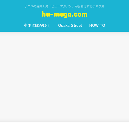
ナニワの編集工房「ヒューマガジン」がお届けする小ネタ集
hu-maga.com
小ネタ隊がゆく
Osaka Street
HOW TO