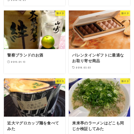
飯ネタ
飯ネタ
警察ブランドのお酒
バレンタインギフトに最適な
お取り寄せ商品
2015.01.13
2018.03.03
飯ネタ
飯ネタ
近大マグロカップ麺を食べて
来来亭のラーメンはどこも同
みた
じか検証してみた