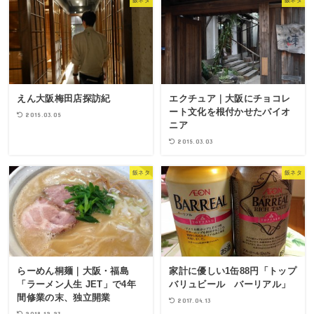
飯ネタ
飯ネタ
えん大阪梅田店探訪紀
エクチュア｜大阪にチョコレ
ート文化を根付かせたパイオ
2015.03.05
ニア
2015.03.03
飯ネタ
飯ネタ
らーめん桐麺｜大阪・福島
家計に優しい1缶88円「トップ
「ラーメン人生 JET」で4年
バリュビール バーリアル」
間修業の末、独立開業
2017.04.13
2018.12.23