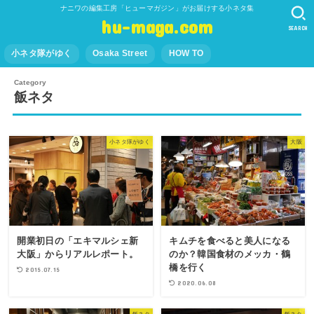
ナニワの編集工房「ヒューマガジン」がお届けする小ネタ集
hu-maga.com
SEARCH
小ネタ隊がゆく
Osaka Street
HOW TO
飯ネタ
小ネタ隊がゆく
大阪
開業初日の「エキマルシェ新
キムチを食べると美人になる
大阪」からリアルレポート。
のか？韓国食材のメッカ・鶴
橋を行く
2015.07.15
2020.06.08