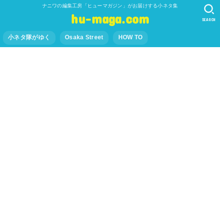
ナニワの編集工房「ヒューマガジン」がお届けする小ネタ集
hu-maga.com
SEARCH
小ネタ隊がゆく
Osaka Street
HOW TO