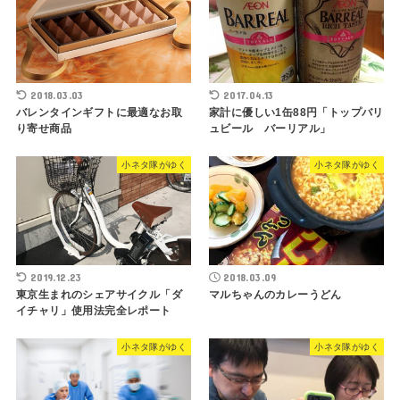
2018.03.03
2017.04.13
バレンタインギフトに最適なお取
家計に優しい1缶88円「トップバリ
り寄せ商品
ュビール バーリアル」
小ネタ隊がゆく
小ネタ隊がゆく
2019.12.23
2018.03.09
東京生まれのシェアサイクル「ダ
マルちゃんのカレーうどん
イチャリ」使用法完全レポート
小ネタ隊がゆく
小ネタ隊がゆく