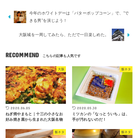
今年のホワイトデーは「バターポップコーン」で、“で
きる男”を演じよう！
大阪城を一周してみたら、ただで一日楽しめた。
RECOMMEND
大阪
飯ネタ
2020.06.05
2020.05.30
ねぎ焼やまもと｜十三の小さなお
ミツカンの「なっとういち」は、
好み焼き屋から生まれた大阪名物
手が汚れないのだ！
飯ネタ
飯ネタ