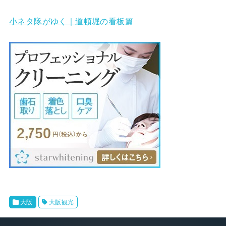
小ネタ隊がゆく｜道頓堀の看板篇
大阪
大阪観光