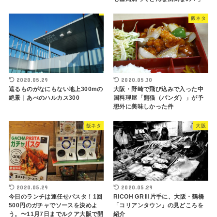
飯ネタ
2020.05.29
2020.05.30
遮るものがなにもない地上300mの
大阪・野崎で飛び込みで入った中
絶景｜あべのハルカス300
国料理屋「熊猫（パンダ）」が予
想外に美味しかった件
飯ネタ
大阪
2020.05.29
2020.05.29
今日のランチは運任せパスタ！1回
RICOH GRⅢ片手に、大阪・鶴橋
500円のガチャでソースを決めよ
「コリアンタウン」の見どころを
う。〜11月7日までルクア大阪で開
紹介