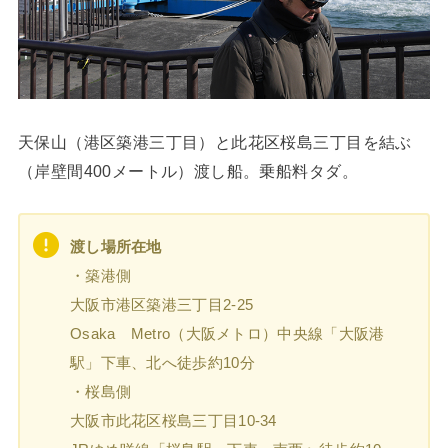
天保山（港区築港三丁目）と此花区桜島三丁目を結ぶ
（岸壁間400メートル）渡し船。乗船料タダ。
渡し場所在地
・築港側
大阪市港区築港三丁目2-25
Osaka Metro（大阪メトロ）中央線「大阪港
駅」下車、北へ徒歩約10分
・桜島側
大阪市此花区桜島三丁目10-34