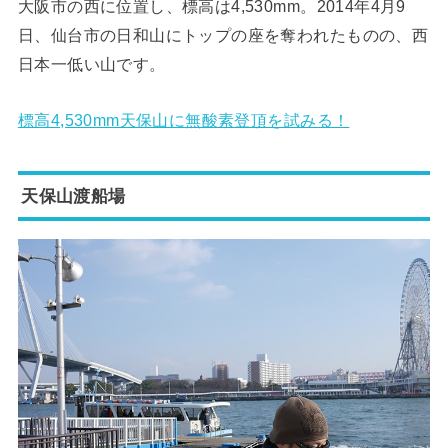
大阪市の西に位置し、標高は4,530mm。2014年4月9
日、仙台市の日和山にトップの座を奪われたものの、西
日本一低い山です。
標高4,530mm天保山に無酸素登頂を試みる！
天保山渡船場