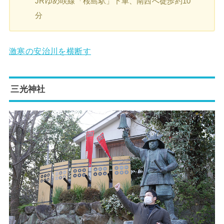
JRゆめ咲線「桜島駅」下車、南西へ徒歩約10
分
激寒の安治川を横断す
三光神社