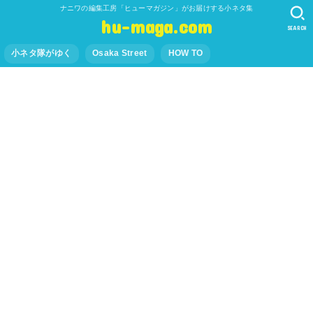
ナニワの編集工房「ヒューマガジン」がお届けする小ネタ集
hu-maga.com
SEARCH
小ネタ隊がゆく
Osaka Street
HOW TO