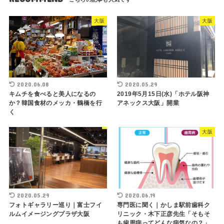
大阪
大阪
2020.06.08
2020.05.29
キムチを食べると美人になるの
2019年5月15日(水)「ホテル阪神
か？韓国食材のメッカ・鶴橋を行
アネックス大阪」開業
く
大阪
2020.05.29
2020.06.19
フォトギャラリー巡り｜富士フイ
専門医に聞く｜かしま駅前歯科ク
ルムイメージングプラザ大阪
リニック・木下正彦先生「そもそ
も歯周病ってどんな病気なの？」