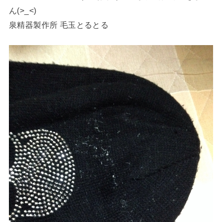
ん(>_<)
泉精器製作所 毛玉とるとる