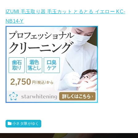
IZUMI 毛玉取り器 毛玉カット とるとる イエロー KC-
NB14-Y
小ネタ隊がゆく