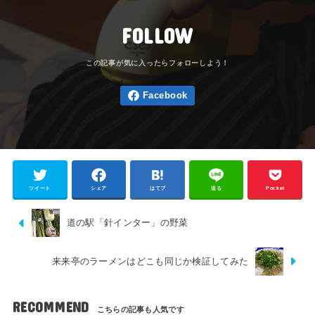
FOLLOW
ツイート
シェア
はてブ
送る
Pocket
道の駅「針インター」の野菜
来来亭のラーメンはどこも同じか検証してみた
RECOMMEND