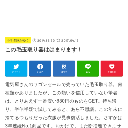
2014.12.30
2017.04.13
小ネタ隊がゆく
この毛玉取り器ははまります！
ツイート
シェア
はてブ
送る
Pocket
電気屋さんのワゴンセールで売っていた毛玉取り器。何
種類かありましたが、この類いを信用していない筆者
は、とりあえず一番安い880円のものをGET。持ち帰
り、半信半疑で試してみると、あら不思議。この年末に
捨てるつもりだった衣服が見事復活しました。さすがは
3年連続No.1商品です。おかげで、また断捨離できませ