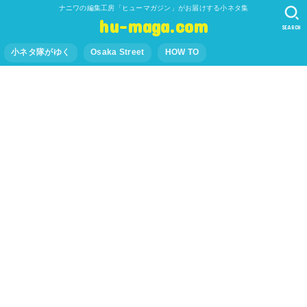
ナニワの編集工房「ヒューマガジン」がお届けする小ネタ集
hu-maga.com
SEARCH
小ネタ隊がゆく
Osaka Street
HOW TO