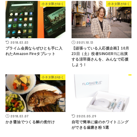
小ネタ隊がゆく
小ネタ隊がゆく
2018.03.03
2021.10.13
プライム会員ならぜひとも手に入
【頑張っている人応援企画】10月
れたAmazon Fireタブレット
23日（土）役者SINGER!!に出演
する涼羽葵さんを、みんなで応援
しよう！
小ネタ隊がゆく
2018.03.07
2020.05.29
かき醤油でつくる鯛の煮付け
自宅で簡単に歯のホワイトニング
ができる歯磨き粉 5選