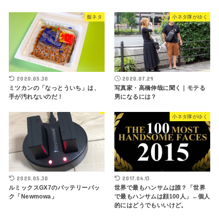
飯ネタ
小ネタ隊がゆく
2020.05.30
2020.07.29
ミツカンの「なっとういち」は、
写真家・高橋伸哉に聞く｜モテる
手が汚れないのだ！
男になるには？
小ネタ隊がゆく
2020.05.30
2017.04.13
ルミックスGX7のバッテリーパッ
世界で最もハンサムは誰？「世界
ク「Newmowa」
で最もハンサムは顔100人」←個人
的にはどうでもいいけど。