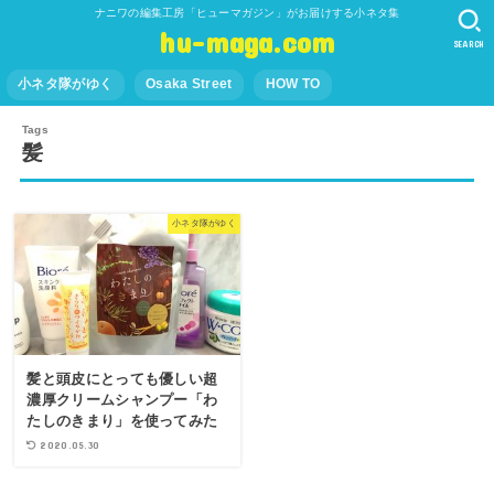
ナニワの編集工房「ヒューマガジン」がお届けする小ネタ集
hu-maga.com
SEARCH
小ネタ隊がゆく
Osaka Street
HOW TO
髪
小ネタ隊がゆく
髪と頭皮にとっても優しい超
濃厚クリームシャンプー「わ
たしのきまり」を使ってみた
2020.05.30