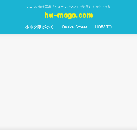
ナニワの編集工房「ヒューマガジン」がお届けする小ネタ集
hu-maga.com
小ネタ隊がゆく
Osaka Street
HOW TO