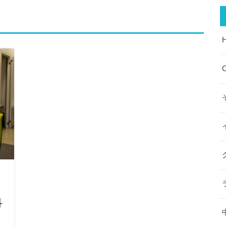
O
明
・
科