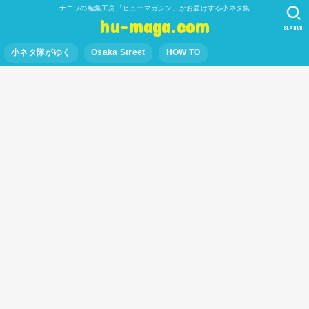
ナニワの編集工房「ヒューマガジン」がお届けする小ネタ集
hu-maga.com
SEARCH
小ネタ隊がゆく
Osaka Street
HOW TO