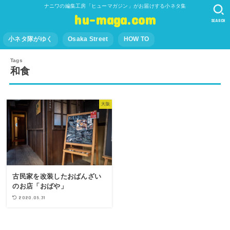
ナニワの編集工房「ヒューマガジン」がお届けする小ネタ集
hu-maga.com
SEARCH
小ネタ隊がゆく
Osaka Street
HOW TO
和食
大阪
古民家を改装したおばんざい
のお店「おばや」
2020.05.31