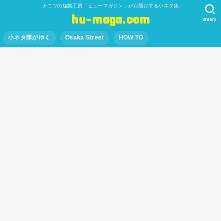
ナニワの編集工房「ヒューマガジン」がお届けする小ネタ集
hu-maga.com
SEARCH
小ネタ隊がゆく
Osaka Street
HOW TO