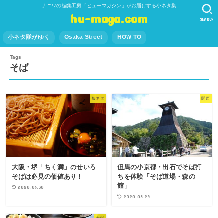
ナニワの編集工房「ヒューマガジン」がお届けする小ネタ集
hu-maga.com
SEARCH
小ネタ隊がゆく
Osaka Street
HOW TO
そば
飯ネタ
関西
大阪・堺「ちく満」のせいろ
但馬の小京都・出石でそば打
そばは必見の価値あり！
ちを体験「そば道場・森の
館」
2020.05.30
2020.05.29