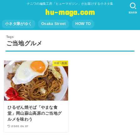
ナニワの編集工房「ヒューマガジン」がお届けする小ネタ集
hu-maga.com
SEARCH
小ネタ隊がゆく
Osaka Street
HOW TO
ご当地グルメ
中国・四国
ひるぜん焼そば「やまな食
堂」岡山蒜山高原のご当地グ
ルメを味わう
2020.06.07